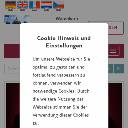
Warenkorb
0
Artikel
0,00 €
ANMELDEN
Cookie Hinweis und
Einstellungen
Toggle
Um unsere Webseite für Sie
naviga
optimal zu gestalten und
A+
A-
fortlaufend verbessern zu
können, verwenden wir
notwendige Cookies. Durch
die weitere Nutzung der
Webseite stimmen Sie der
Verwendung dieser Cookies
zu.