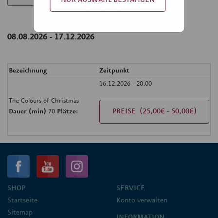
NUR AUSWAHL BESTÄTIGEN
Bezeichnung
Zeitpunkt
16.12.2026 - 20:00
The Colours of Christmas
PREISE
(25,00€ - 50,00€)
Dauer (min)
70
Plätze:
SHOP
SERVICE
Startseite
Konto verwalten
Sitemap
INFORMATION