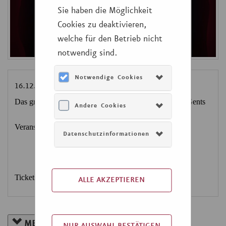
Sie haben die Möglichkeit
Cookies zu deaktivieren,
welche für den Betrieb nicht
notwendig sind.
Notwendige Cookies
16.12.2026 - 20 Uhr: The Colours of Christmas
Das große a-cappella-Weihnachtskonzert der German Gents
Andere Cookies
Veranstalter: Konzertdirektion Adler
Datenschutzinformationen
Tickets ab 25,-€
ALLE AKZEPTIEREN
MEHR INFORMATIONEN ANZEIGEN